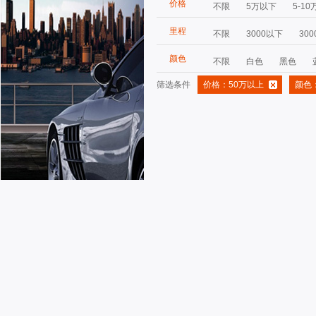
价格
不限
5万以下
5-10
里程
不限
3000以下
300
颜色
不限
白色
黑色
筛选条件
价格：50万以上
颜色