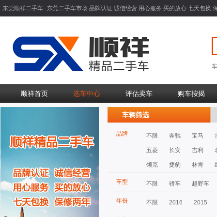
东莞顺祥二手车--东莞二手车市场 品牌认证 诚信经营 用心服务 买的放心 七天包换 
顺祥首页
选车中心
评估卖车
购车按揭
车辆筛选
品牌
不限
奔驰
宝马
五菱
长安
吉利
领克
捷豹
林肯
车型
不限
轿车
越野车
年份
不限
2016
2015