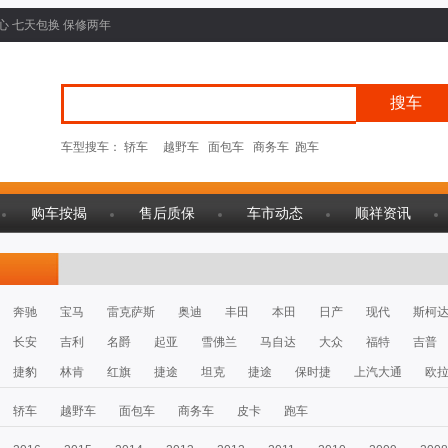
心 七天包换 保修两年
车型搜车：
轿车
越野车
面包车
商务车
跑车
购车按揭
售后质保
车市动态
顺祥资讯
奔驰
宝马
雷克萨斯
奥迪
丰田
本田
日产
现代
斯柯
长安
吉利
名爵
起亚
雪佛兰
马自达
大众
福特
吉普
捷豹
林肯
红旗
捷途
坦克
捷途
保时捷
上汽大通
欧
轿车
越野车
面包车
商务车
皮卡
跑车