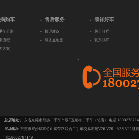
揭购车
售后服务
顺祥好车
手车分期
投诉建议
关于顺祥
期流程
服务点地图
联系顺祥
期方案
总店地址
:广东省东莞市翔扬二手车市场F区顺祥二手车（总店） 电话:1800278714
展场地址
:东莞市寮步镇富竹山富荣路联合二手车交易市场V26-V29，V38-V41顺
话:18002787149