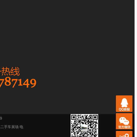
9
祥二手车展场 电