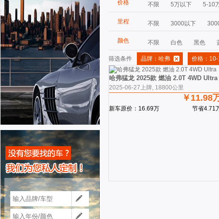
价格
不限
5万以下
5-10
里程
不限
3000以下
300
颜色
不限
白色
黑色
筛选条件
品牌：哈弗
价格：10-
哈弗猛龙 2025款 燃油 2.0T 4WD Ultra
2025-06-27上牌, 18800公里
￥11.98
新车原价：16.69万
节省4.71