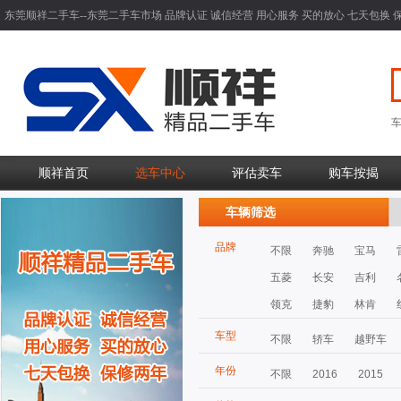
东莞顺祥二手车--东莞二手车市场 品牌认证 诚信经营 用心服务 买的放心 七天包换 
顺祥首页
选车中心
评估卖车
购车按揭
车辆筛选
品牌
不限
奔驰
宝马
五菱
长安
吉利
领克
捷豹
林肯
车型
不限
轿车
越野车
年份
不限
2016
2015