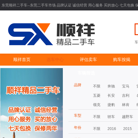
东莞顺祥二手车--东莞二手车市场 品牌认证 诚信经营 用心服务 买的放心 七天包换 
顺祥首页
选车中心
评估卖车
购车按揭
车辆筛选
品牌
不限
奔驰
宝马
五菱
长安
吉利
领克
捷豹
林肯
车型
不限
轿车
越野车
年份
不限
2016
2015