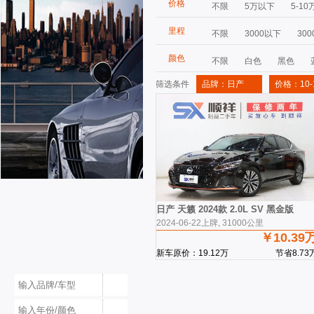
价格
不限
5万以下
5-10
里程
不限
3000以下
300
颜色
不限
白色
黑色
筛选条件
品牌：日产
价格：10-
日产 天籁 2024款 2.0L SV 黑金版
2024-06-22上牌, 31000公里
￥10.39
新车原价：19.12万
节省8.73