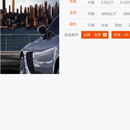
价格
不限
5万以下
5-10
里程
不限
3000以下
300
颜色
不限
白色
黑色
筛选条件
品牌：名爵
价格：10-