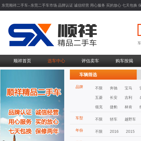
东莞顺祥二手车--东莞二手车市场 品牌认证 诚信经营 用心服务 买的放心 七天包换 
顺祥首页
选车中心
评估卖车
购车按揭
车辆筛选
品牌
不限
奔驰
宝马
五菱
长安
吉利
领克
捷豹
林肯
车型
不限
轿车
越野车
年份
不限
2016
2015