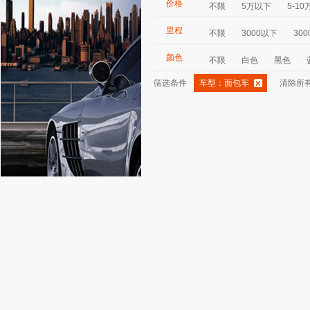
价格
不限
5万以下
5-10
里程
不限
3000以下
300
颜色
不限
白色
黑色
筛选条件
车型：面包车
清除所