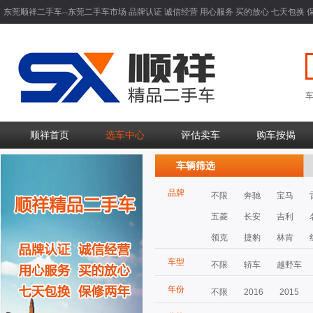
东莞顺祥二手车--东莞二手车市场 品牌认证 诚信经营 用心服务 买的放心 七天包换 
顺祥首页
选车中心
评估卖车
购车按揭
车辆筛选
品牌
不限
奔驰
宝马
五菱
长安
吉利
领克
捷豹
林肯
车型
不限
轿车
越野车
年份
不限
2016
2015