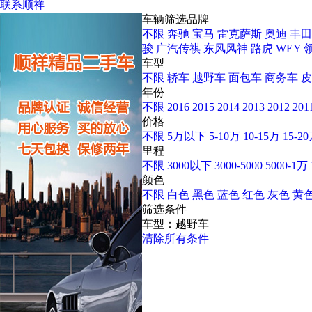
联系顺祥
车辆筛选
品牌
不限
奔驰
宝马
雷克萨斯
奥迪
丰田
骏
广汽传祺
东风风神
路虎
WEY
车型
不限
轿车
越野车
面包车
商务车
皮
年份
不限
2016
2015
2014
2013
2012
201
价格
不限
5万以下
5-10万
10-15万
15-2
里程
不限
3000以下
3000-5000
5000-1万
颜色
不限
白色
黑色
蓝色
红色
灰色
黄
筛选条件
车型：越野车
清除所有条件