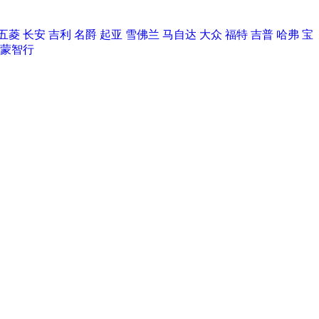
五菱
长安
吉利
名爵
起亚
雪佛兰
马自达
大众
福特
吉普
哈弗
宝
蒙智行