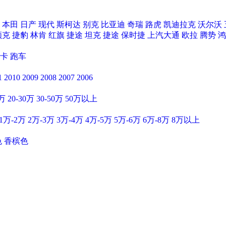
本田
日产
现代
斯柯达
别克
比亚迪
奇瑞
路虎
凯迪拉克
沃尔沃
领克
捷豹
林肯
红旗
捷途
坦克
捷途
保时捷
上汽大通
欧拉
腾势
鸿
卡
跑车
1
2010
2009
2008
2007
2006
0万
20-30万
30-50万
50万以上
1万-2万
2万-3万
3万-4万
4万-5万
5万-6万
6万-8万
8万以上
色
香槟色