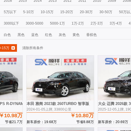
2016
2015
2014
2013
2012
2011
2010
2009
2008
5万以下
5-10万
10-15万
15-20万
20-30万
30-50万
50万以
3000以下
3000-5000
5000-1万
1万-2万
2万-3万
3万-4万
白色
黑色
蓝色
红色
灰色
黄色
香槟色
-15万
清除所有条件
50PS R-DYNAMIC S进取运动版
本田 雅阁 2023款 260TURBO 智享版
大众 迈腾 2026款 
2024-01-05上牌, 33800公里
2025-12-05上牌, 1
￥10.98万
￥10.80万
节省21.7万
新车原价：19.68万
节省8.88万
新车原价：20.69万