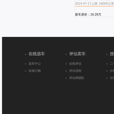
2024-07-17上牌, 18000公里
新车原价：16.28万
在线选车
评估卖车
按
选车中心
在线评估
二
在线订购
评估流程
分
评估师团队
分