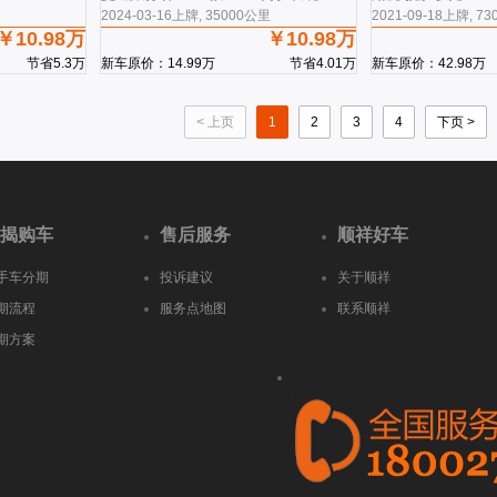
2024-03-16上牌, 35000公里
2021-09-18上牌, 7
￥10.98万
￥10.98万
节省5.3万
新车原价：14.99万
节省4.01万
新车原价：42.98万
< 上页
1
2
3
4
下页 >
揭购车
售后服务
顺祥好车
手车分期
投诉建议
关于顺祥
期流程
服务点地图
联系顺祥
期方案