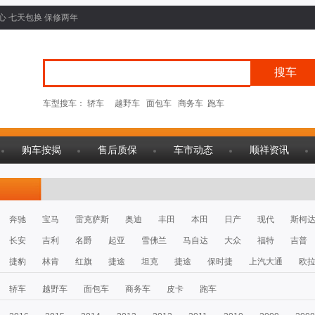
心 七天包换 保修两年
车型搜车：
轿车
越野车
面包车
商务车
跑车
购车按揭
售后质保
车市动态
顺祥资讯
奔驰
宝马
雷克萨斯
奥迪
丰田
本田
日产
现代
斯柯
长安
吉利
名爵
起亚
雪佛兰
马自达
大众
福特
吉普
捷豹
林肯
红旗
捷途
坦克
捷途
保时捷
上汽大通
欧
轿车
越野车
面包车
商务车
皮卡
跑车