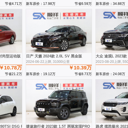
节省4.71万
新车原价：17.98万
节省6.59万
新车原价：34.88万
L 时尚型运动版 国VI
日产 天籁 2024款 2.0L SV 黑金版
大众 途观L 2023款
2024-06-22上牌, 31000公里
2023-08-20上牌, 5
￥10.78万
￥10.39万
节省21.2万
新车原价：19.12万
节省8.73万
新车原价：24.08万
TSI DSG R-Line Lite
捷途旅行者 2023款 1.5T 两驱发现PRO
路虎 揽胜极光 2021款 