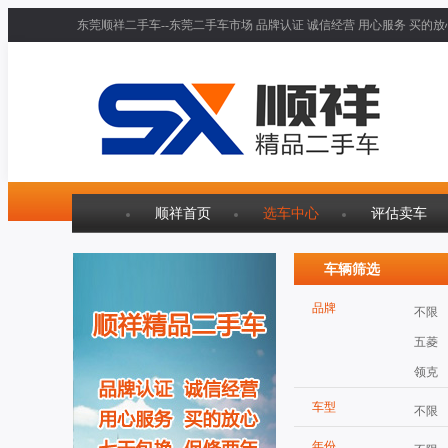
东莞顺祥二手车--东莞二手车市场 品牌认证 诚信经营 用心服务 买的放
顺祥首页
选车中心
评估卖车
车辆筛选
品牌
不限
五菱
领克
车型
不限
年份