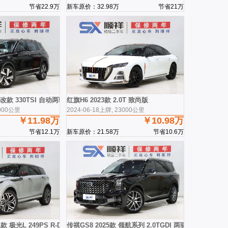
节省22.9万
新车原价：32.98万
节省21万
 改款 330TSI 自动两驱R-Line越享版
红旗H6 2023款 2.0T 致尚版
5000公里
2024-06-18上牌, 23000公里
￥11.98万
￥10.98万
节省12.1万
新车原价：21.58万
节省10.6万
极光L 249PS R-Dynamic First edition 首发版
传祺GS8 2025款 领航系列 2.0TGDI 两驱豪华版 5座