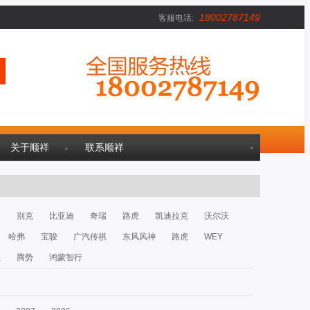
18002787149
客服电话:
关于顺祥
联系顺祥
达
别克
比亚迪
奇瑞
路虎
凯迪拉克
沃尔沃
哈弗
宝骏
广汽传祺
东风风神
路虎
WEY
拉
腾势
鸿蒙智行