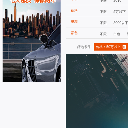
不限
2016
价格
不限
5万以下
里程
不限
3000以
颜色
不限
白色
筛选条件
价格：50万以上