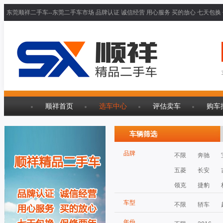
东莞顺祥二手车--东莞二手车市场 品牌认证 诚信经营 用心服务 买的放心 七天包换
顺祥首页
选车中心
评估卖车
购车
车辆筛选
品牌
不限
奔驰
五菱
长安
领克
捷豹
车型
不限
轿车
年份