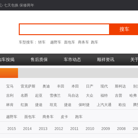
心 七天包换 保修两年
车型搜车：
轿车
越野车
面包车
商务车
跑车
购车按揭
售后质保
车市动态
顺祥资讯
关
宝马
雷克萨斯
奥迪
丰田
本田
日产
现代
斯柯达
别
吉利
名爵
起亚
雪佛兰
马自达
大众
福特
吉普
哈弗
林肯
红旗
捷途
坦克
捷途
保时捷
上汽大通
欧拉
腾
越野车
面包车
商务车
皮卡
跑车
6
2015
2014
2013
2012
2011
2010
2009
2008
20