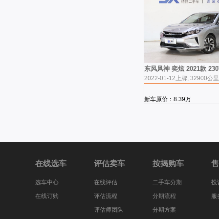
东风风神 奕炫 2021款 23
2022-01-12上牌, 32900公里
新车原价：8.39万
在线选车
评估卖车
按揭购车
售
选车中心
在线评估
二手车分期
投
在线订购
评估流程
分期流程
服
评估师团队
分期方案