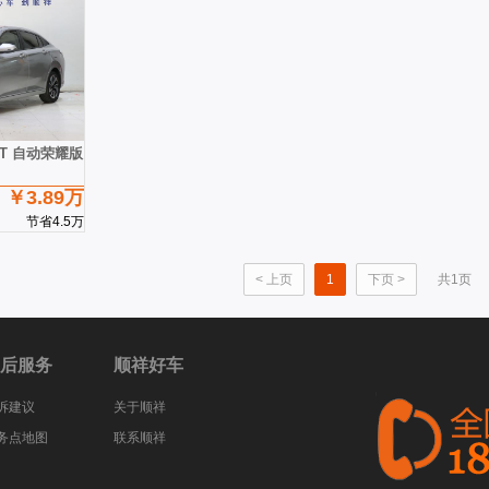
0T 自动荣耀版 国VI
￥3.89万
节省4.5万
< 上页
1
下页 >
共1页
后服务
顺祥好车
诉建议
关于顺祥
务点地图
联系顺祥