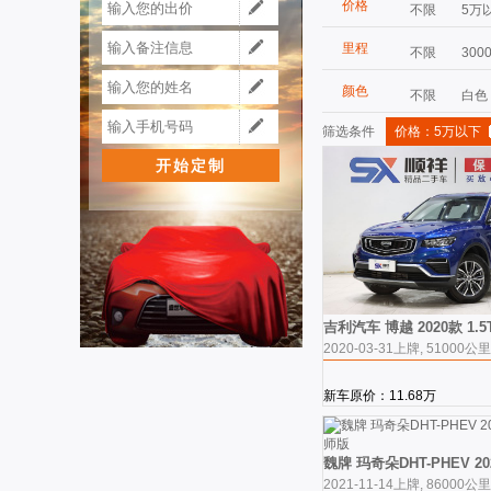
价格
不限
5万
里程
不限
300
颜色
不限
白色
筛选条件
价格：5万以下
吉利汽车 博越 2020款 1.
2020-03-31上牌, 51000公里
新车原价：11.68万
魏牌 玛奇朵DHT-PHEV 20
2021-11-14上牌, 86000公里