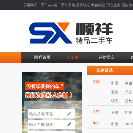
东莞顺祥二手车--东莞二手车市场 品牌认证 诚信经营 用心服务 买的放
顺祥首页
选车中心
评估卖车
车辆筛选
品牌
不限
奔驰
五菱
长安
领克
捷豹
车型
不限
轿车
年份
不限
201