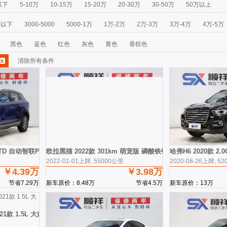
以下
5-10万
10-15万
15-20万
20-30万
30-50万
50万以上
0以下
3000-5000
5000-1万
1万-2万
2万-3万
3万-4万
4万-5万
黑色
蓝色
红色
灰色
黄色
香槟色
清除所有条件
5TD 自动智联PRO 国VI
欧拉黑猫 2022款 301km 萌宠版 磷酸铁锂
哈弗H6 2020款 2
2022-01-01上牌, 55000公里
2020-08-26上牌, 5
￥4.39万
￥3.98万
节省7.29万
新车原价：8.48万
节省4.5万
新车原价：13万
21款 1.5L 大师版