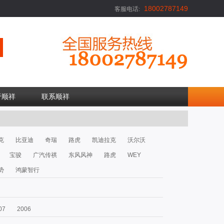
18002787149
客服电话:
于顺祥
联系顺祥
克
比亚迪
奇瑞
路虎
凯迪拉克
沃尔沃
宝骏
广汽传祺
东风风神
路虎
WEY
势
鸿蒙智行
07
2006